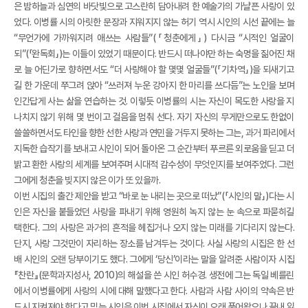
은 밤하늘과 심연의 바닷빛으로 고스란히 담아내려 한 예술가의 가냘픈 사랑이 있
었다. 이병률 시의 아릿한 문장과 지워지지 않는 허기 역시 시인의 시선 끝에는 늘
“무언가에 가까워지려 애쓰는 사람들”(「청춘에게」) 다시금 “시적인 얼굴이
되”(「완독회」)는 이들이 있었기 때문이다. 반드시 떠나야만 하는 숙명을 짊어진 채
로 늘 어딘가로 향하면서도 “더 사랑해야 할 몇몇 얼굴들”(「기차역」)을 되새기고
길 한 가운데 쭈그려 앉아 “쓰러져 누운 강아지 한 마리를 쓰다듬”는 노인을 보며
인간답게 사는 삶을 연습하는 것. 이렇듯 이병률의 시는 자신이 목도한 사랑을 지
나치지 않기 위해 몇 번이고 걸음을 멈춰 선다. 자기 자신의 무게만으로도 한없이
쓸쓸하면서도 타인을 향한 선한 사랑과 연민을 거두지 못하는 그는, 과거 파리에서
지독한 습작기를 보내고 시인이 되어 돌아온 그 순간부터 푸르른 외로움을 딛고 더
밝고 환한 사랑의 세계를 보여주며 시대적 감수성이 무엇인지를 보여주었다. 그런
그에게 청춘을 빚지지 않은 이가 또 있을까.
이번 시집의 출간 제안을 받고 “바로 눈 내리는 곳으로 떠났”(「시인의 말」)다는 시
인은 자신을 붙들었던 사랑을 파내기 위해 영원히 녹지 않는 눈 속으로 파묻히길
택한다. 그의 사랑은 과거의 흔적을 헤집거나 오지 않는 미래를 기다리지 않는다.
단지, 사랑 그것만이 자리하는 장소를 남겨두는 것이다. 사실 사랑의 시집은 한 선
배 시인의 오랜 당부이기도 했다. 그에게 ‘당신’이라는 말을 알려준 사람이자 시집
『찬란』(문학과지성사, 2010)의 해설을 쓴 시인 허수경. 생전에 그는 독일 베를린
에서 이병률에게 사랑의 시에 대해 말했다고 한다. 사람과 사람 사이의 약속은 반
드시 지켜져야 한다고 믿는 시인은 이번 시집에서 자신이 오래 품어왔으나 끝내 잃