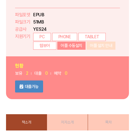
파일포맷
EPUB
파일크기
51MB
공급사
YES24
지원기기
PC
PHONE
TABLET
웹뷰어
어플 수동설치
어플 설치 안내
현황
보유
2
대출
0
예약
0
대출가능
책소개
저자소개
목차