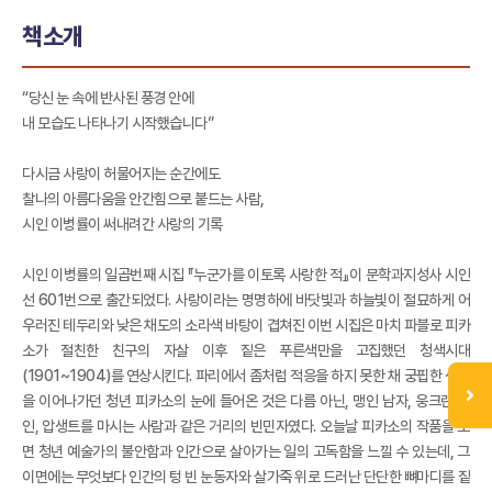
책소개
“당신 눈 속에 반사된 풍경 안에
내 모습도 나타나기 시작했습니다”
다시금 사랑이 허물어지는 순간에도
찰나의 아름다움을 안간힘으로 붙드는 사람,
시인 이병률이 써내려간 사랑의 기록
시인 이병률의 일곱번째 시집 『누군가를 이토록 사랑한 적』이 문학과지성사 시인
선 601번으로 출간되었다. 사랑이라는 명명하에 바닷빛과 하늘빛이 절묘하게 어
우러진 테두리와 낮은 채도의 소라색 바탕이 겹쳐진 이번 시집은 마치 파블로 피카
소가 절친한 친구의 자살 이후 짙은 푸른색만을 고집했던 청색시대
(1901~1904)를 연상시킨다. 파리에서 좀처럼 적응을 하지 못한 채 궁핍한 생활
을 이어나가던 청년 피카소의 눈에 들어온 것은 다름 아닌, 맹인 남자, 웅크린 여
인, 압생트를 마시는 사람과 같은 거리의 빈민자였다. 오늘날 피카소의 작품을 보
면 청년 예술가의 불안함과 인간으로 살아가는 일의 고독함을 느낄 수 있는데, 그
이면에는 무엇보다 인간의 텅 빈 눈동자와 살가죽 위로 드러난 단단한 뼈마디를 짙