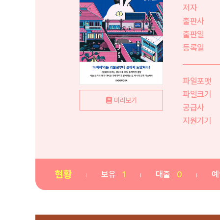
저자
출판사
출판일
등록일
파일포맷
파일크기
미리보기
공급사
지원기기
현황
보유
1
대출
0
예