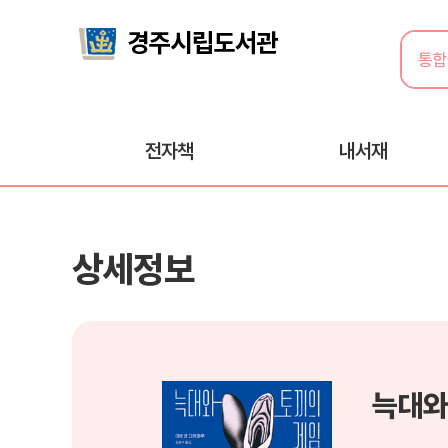
전자책
내서재
상세정보
늑대와