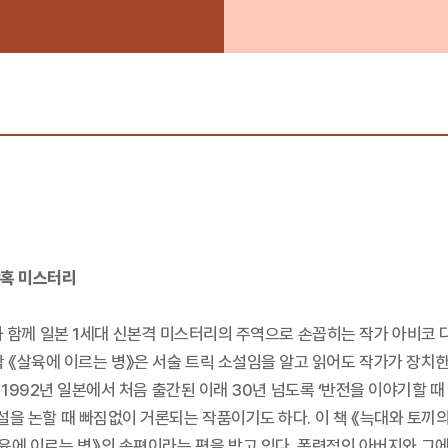
잔혹 미스터리
과 함께 일본 1세대 신본격 미스터리의 주역으로 손꼽히는 작가 아비코
 《살육에 이르는 병》은 서술 트릭 소설임을 알고 읽어도 작가가 장치한
992년 일본에서 처음 출간된 이래 30년 넘도록 ‘반전을 이야기할 때 결
설을 논할 때 빠짐없이 거론되는 작품이기도 하다. 이 책 《늑대와 토끼의 
살육에 이르는 병》의 속편이라는 평을 받고 있다. 폭력적인 아버지와 그