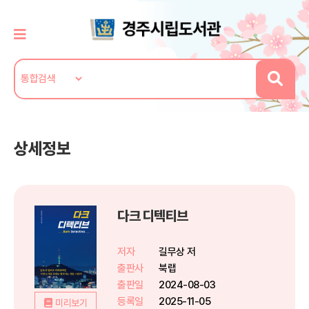
상세정보
다크 디텍티브
저자
길무상 저
출판사
북랩
출판일
2024-08-03
등록일
2025-11-05
미리보기