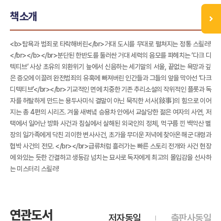
책소개
<b>탐욕과 범죄로 타락해버린</br>거대 도시를 무대로 펼쳐지는 정통 스릴러!
</br></b></br>분단된 한반도를 둘러싼 거대 세력의 음모를 파헤치는 ‘다크 디
텍티브’ 사상 초유의 외환위기 늪에서 신음하는 세기말의 서울, 끝없는 욕망과 깊
은 증오에 이끌려 완전범죄의 유혹에 빠져버린 인간들과 그들의 앞을 막아선 ‘다크
디텍티브’</br></br>기교적인 면에 치중한 기존 추리소설의 작위적인 플롯과 독
자를 허탈하게 만드는 용두사미식 결말이 아닌 묵직한 서사(敍事)의 힘으로 이어
지는 총 4편의 시리즈. 겨울 새벽녘 승용차 안에서 교살당한 젊은 여자의 사연, 저
택에서 일어난 방화 사건과 침실에서 살해된 외국인의 정체, 먹구름 낀 백악산 별
장의 일가족에게 닥친 괴이한 변사사건, 초가을 무더운 저녁에 찾아온 해군 대령과
협박 사건의 전모. </br></br>급류처럼 흘러가는 빠른 스토리 전개와 사건 현장
에 와있는 듯한 간결하고 생동감 넘치는 묘사로 독자에게 최고의 몰입감을 선사하
는 미스터리 스릴러!
연관도서
저자동일
출판사동일