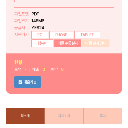
파일포맷
PDF
파일크기
148MB
공급사
YES24
지원기기
PC
PHONE
TABLET
웹뷰어
어플 수동설치
어플 설치 안내
현황
보유
1
대출
0
예약
0
대출가능
책소개
저자소개
목차