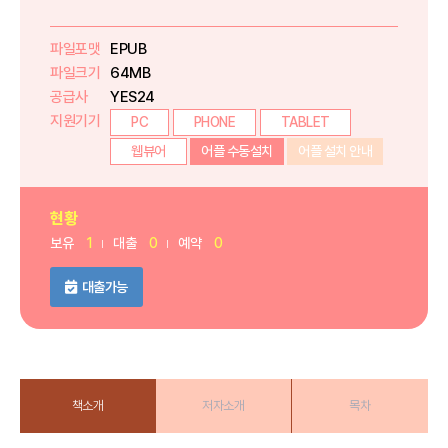
파일포맷
EPUB
파일크기
64MB
공급사
YES24
지원기기
PC
PHONE
TABLET
웹뷰어
어플 수동설치
어플 설치 안내
현황
보유
1
대출
0
예약
0
대출가능
책소개
저자소개
목차