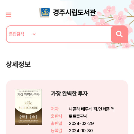
상세정보
가장 완벽한 투자
저자
니콜라 베루베 저/안희준 역
출판사
토트출판사
출판일
2024-02-29
등록일
2024-10-30