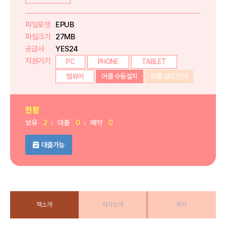
파일포맷
EPUB
파일크기
27MB
공급사
YES24
지원기기
PC
PHONE
TABLET
웹뷰어
어플 수동설치
어플 설치 안내
현황
보유
2
대출
0
예약
0
대출가능
책소개
저자소개
목차