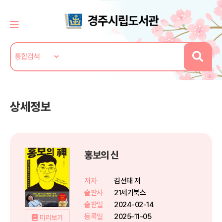
상세정보
홍보의 신
저자
김선태 저
출판사
21세기북스
출판일
2024-02-14
등록일
2025-11-05
미리보기