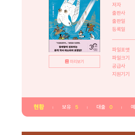
저자
출판사
출판일
등록일
파일포맷
파일크기
미리보기
공급사
지원기기
현황
보유
5
대출
0