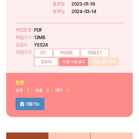
출판일
2023-01-16
등록일
2024-03-14
파일포맷
PDF
파일크기
12MB
공급사
YES24
지원기기
PC
PHONE
TABLET
웹뷰어
어플 수동설치
어플 설치 안내
현황
보유
1
대출
0
예약
0
대출가능