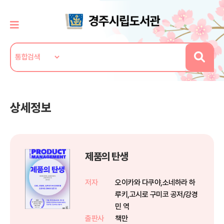
상세정보
제품의 탄생
저자
오이카와 다쿠야,소네하라 하
루키,고시로 구미코 공저/강경
민 역
출판사
책만