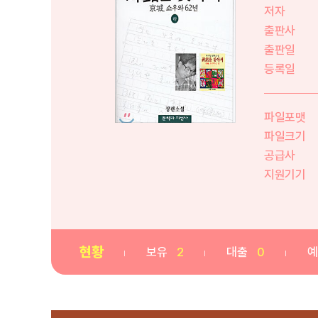
저자
출판사
출판일
등록일
파일포맷
파일크기
공급사
지원기기
현황
보유
2
대출
0