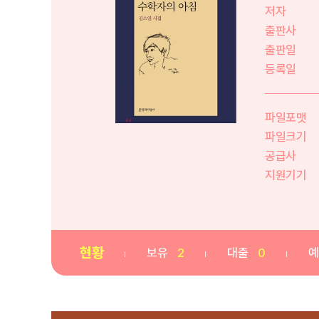
저자
출판사
출판일
등록일
파일포맷
파일크기
공급사
지원기기
현황
보유
2
대출
0