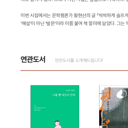
이번 시집에서는 문학평론가 황현산의 글 「씩씩하게 슬프게
‘해설’이 아닌 ‘발문’이라 이름 붙여 책 말미에 달았다. 
연관도서
연관도서를 소개해드립니다!