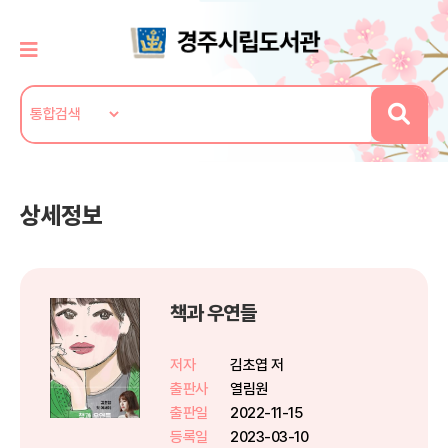
상세정보
책과 우연들
저자
김초엽 저
출판사
열림원
출판일
2022-11-15
등록일
2023-03-10