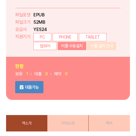
파일포맷
EPUB
파일크기
52MB
공급사
YES24
지원기기
PC
PHONE
TABLET
웹뷰어
어플 수동설치
어플 설치 안내
현황
보유
1
대출
0
예약
0
대출가능
책소개
저자소개
목차