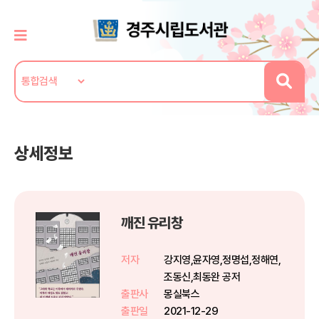
상세정보
깨진 유리창
저자
강지영,윤자영,정명섭,정해연,
조동신,최동완 공저
출판사
몽실북스
출판일
2021-12-29