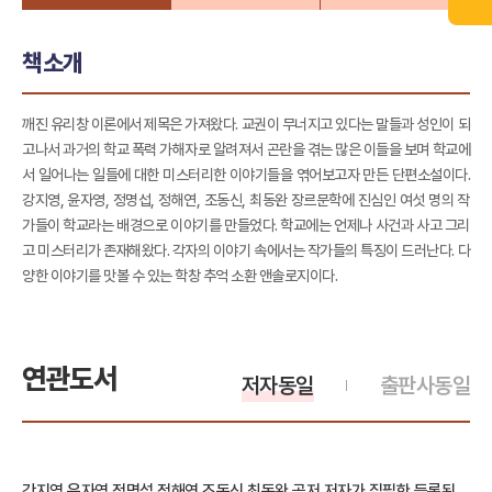
책소개
깨진 유리창 이론에서 제목은 가져왔다. 교권이 무너지고 있다는 말들과 성인이 되
고나서 과거의 학교 폭력 가해자로 알려져서 곤란을 겪는 많은 이들을 보며 학교에
서 일어나는 일들에 대한 미스터리한 이야기들을 엮어보고자 만든 단편소설이다.
강지영, 윤자영, 정명섭, 정해연, 조동신, 최동완 장르문학에 진심인 여섯 명의 작
가들이 학교라는 배경으로 이야기를 만들었다. 학교에는 언제나 사건과 사고 그리
고 미스터리가 존재해왔다. 각자의 이야기 속에서는 작가들의 특징이 드러난다. 다
양한 이야기를 맛볼 수 있는 학창 추억 소환 앤솔로지이다.
연관도서
저자동일
출판사동일
강지영,윤자영,정명섭,정해연,조동신,최동완 공저 저자가 집필한 등록된