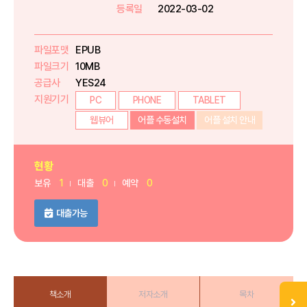
등록일
2022-03-02
파일포맷
EPUB
파일크기
10MB
공급사
YES24
지원기기
PC
PHONE
TABLET
웹뷰어
어플 수동설치
어플 설치 안내
현황
보유
1
대출
0
예약
0
대출가능
책소개
저자소개
목차