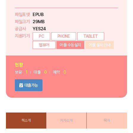
파일포맷
EPUB
파일크기
29MB
공급사
YES24
지원기기
PC
PHONE
TABLET
웹뷰어
어플 수동설치
어플 설치 안내
현황
보유
1
대출
0
예약
0
대출가능
책소개
저자소개
목차