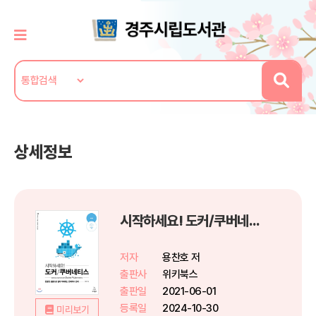
상세정보
시작하세요! 도커/쿠버네티스 (개정판)
저자
용찬호 저
출판사
위키북스
출판일
2021-06-01
등록일
2024-10-30
미리보기