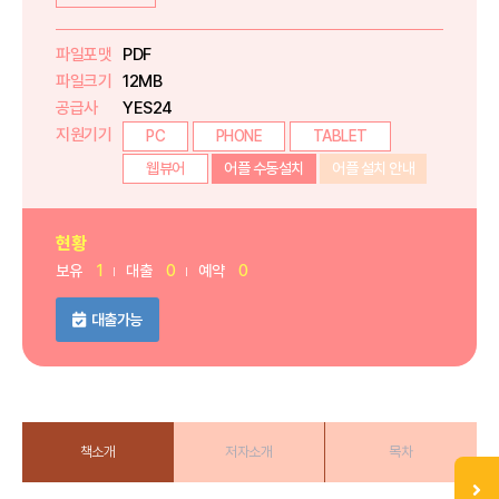
파일포맷
PDF
파일크기
12MB
공급사
YES24
지원기기
PC
PHONE
TABLET
웹뷰어
어플 수동설치
어플 설치 안내
현황
보유
1
대출
0
예약
0
대출가능
책소개
저자소개
목차