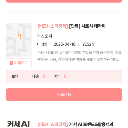
[비즈니스와경제]
[단독] 사토시 테라피
거스 쿤 저
디애셋
2025-04-18
YES24
『사토시 테라피』는 비트코인의 본질을 깊이 탐구하며, 이를
통해 돈, 금융, 경제에 대한 이해를 새롭게 조명하는 책이...
미리보기
보유
1
대출
0
예약
0
대출가능
[비즈니스와경제]
커서 AI 트렌드&활용백과