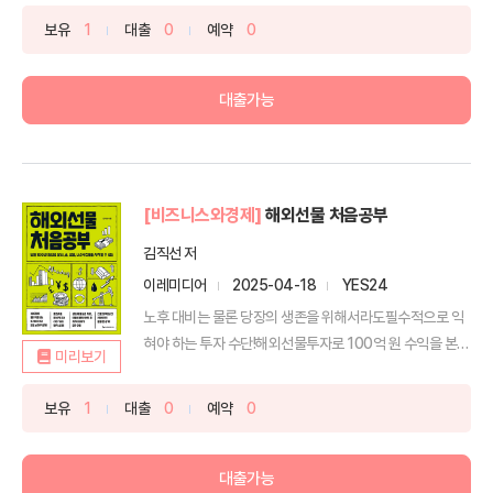
보유
1
대출
0
예약
0
대출가능
[비즈니스와경제]
해외선물 처음공부
김직선 저
이레미디어
2025-04-18
YES24
노후 대비는 물론 당장의 생존을 위해서라도필수적으로 익
혀야 하는 투자 수단!해외선물투자로 100억 원 수익을 본
미리보기
저자...
보유
1
대출
0
예약
0
대출가능