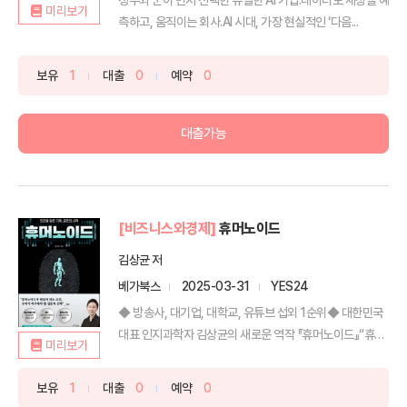
미리보기
측하고, 움직이는 회사.AI 시대, 가장 현실적인 ‘다음...
보유
1
대출
0
예약
0
대출가능
[비즈니스와경제]
휴머노이드
김상균 저
베가북스
2025-03-31
YES24
◆ 방송사, 대기업, 대학교, 유튜브 섭외 1순위◆ 대한민국
대표 인지과학자 김상균의 새로운 역작 『휴머노이드』“휴
미리보기
머...
보유
1
대출
0
예약
0