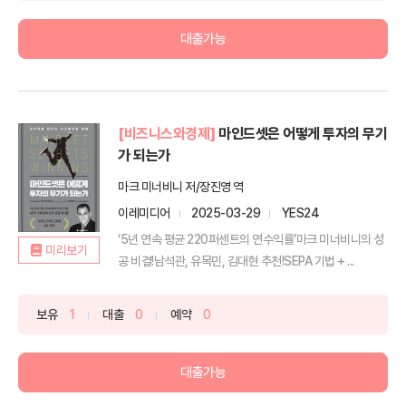
대출가능
[비즈니스와경제]
마인드셋은 어떻게 투자의 무기
가 되는가
마크 미너비니 저/장진영 역
이레미디어
2025-03-29
YES24
‘5년 연속 평균 220퍼센트의 연수익률’마크 미너비니의 성
미리보기
공 비결!남석관, 유목민, 김대현 추천!SEPA 기법 + ...
보유
1
대출
0
예약
0
대출가능