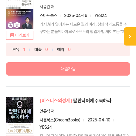
서승완 저
스마트북스
2025-04-16
YES24
커서 AI가 열어가는 새로운 일의 미래, 창의적 게으름을 추
구하는 분들께마이크로소프트의 창업자 빌 게이츠는 “어려
미리보기
운 ...
보유
1
대출
0
예약
0
대출가능
[비즈니스와경제]
팔란티어에 주목하라
안유석 저
처음북스(CheomBooks)
2025-04-10
YES24
정부와 군이 먼저 선택한 유일한 AI 기업.데이터로 세상을 예