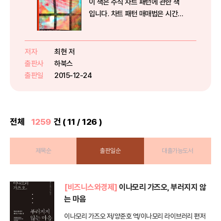
이 책은 주식 차트 패턴에 관한 책
입니다. 차트 패턴 매매법은 시간과
리스크와의 싸움입니다. 투자자가
알고 있는 패턴이 만들어질때까지
기다릴 수 있는가? 패턴을 예측하
저자
최현 저
저자
고 매매를 하지만 소위 말하는 몰빵
출판사
하북스
출판
의 유혹에서 벗어날 수 있는가? ...
출판일
2015-12-24
출판
전체
1259
건 ( 11 / 126 )
제목순
출판일순
대출가능도서
[비즈니스와경제]
이나모리 가즈오, 부러지지 않
는 마음
이나모리 가즈오 저/양준호 역/이나모리 라이브러리 편저