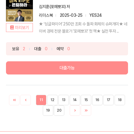
김지훈(포메뽀꼬) 저
리더스북
2025-03-25
YES24
★ ‘싱글파이어’ 250만 조회 수 돌파 화제의 슈퍼개미★ 네
미리보기
이버 경제 전문 블로거 ‘포메뽀꼬’ 첫 책★ 실전 투자 ...
보유
2
대출
0
예약
0
대출가능
11
12
13
14
15
16
17
18
19
20