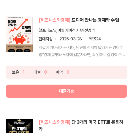
[비즈니스와경제]
드디어 만나는 경제학 수업
앨프리드 밀,미셸 케이건 저/김선영 역
현대지성
2025-03-28
YES24
지갑이 가벼워지는 시대, 당신의 선택이 달라지는 경제 수
업“경제 공부와 투자에 입문자라면, 꼭 읽어보길 강력 추천
한다...
보유
1
대출
0
예약
0
대출가능
[비즈니스와경제]
단 3개의 미국 ETF로 은퇴하
라