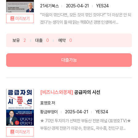
21세기북스
2025-04-21
YES24
“마음이 꺾인다면, 모든 것이 꺾인 것이다!” ‘더 이상은 안 되
미리보기
겠다’는 생각이 들 때 읽는 책80년 경영 인생에서 ...
보유
2
대출
0
예약
0
대출가능
[비즈니스와경제]
공급자의 시선
표영호 저
황금부엉이
2025-04-21
YES24
★ 70만 투자자가 선택한 부동산 전문 채널 〈표영호TV〉★
부동산·경제 전문가 이광수, 한문도, 곽수종, 전인구 강...
미리보기