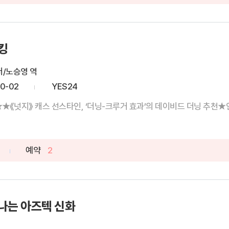
킹
저/노승영 역
10-02
YES24
★《넛지》 캐스 선스타인, ‘더닝-크루거 효과’의 데이비드 더닝 추천★인
예약
2
나는 아즈텍 신화