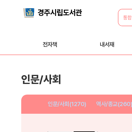
전자책
내서재
인문/사회
인문/사회(1270)
역사/종교(260