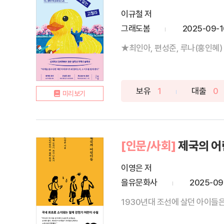
이규철 저
그래도봄
2025-09-1
보유
1
대출
0
미리보기
[인문/사회]
제국의 
이영은 저
을유문화사
2025-09
1930년대 조선에 살던 아이들은