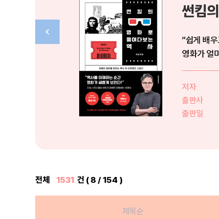
썬킴의
“쉽게 배우고 
영화가 얼마
저자
출판사
출판일
전체
1531
건 ( 8 / 154 )
제목순