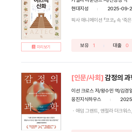
카밀라 타운센드 저/진정성 역
현대지성
2025-09-
픽사 애니메이션 『코코』 속 ‘죽은
보유
1
대출
0
미리보기
[인문/사회]
감정의 과
이선 크로스 저/왕수민 역/김경
웅진지식하우스
2025
ㆍ애덤 그랜트, 앤절라 더크워스,