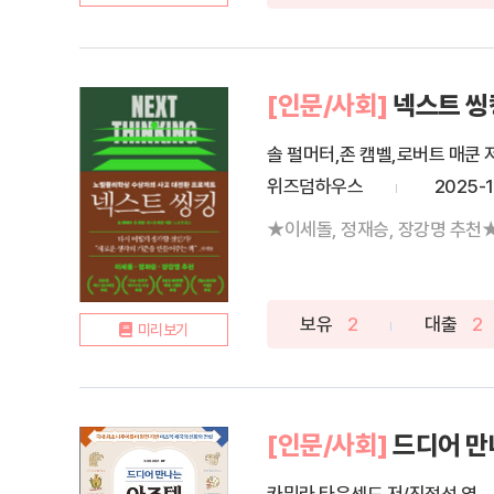
[인문/사회]
넥스트 씽
솔 펄머터,존 캠벨,로버트 매쿤 
위즈덤하우스
2025-
★이세돌, 정재승, 장강명 추천★
보유
2
대출
2
미리보기
[인문/사회]
드디어 만