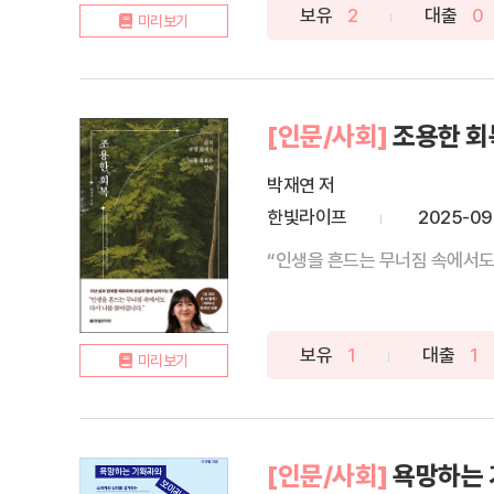
보유
2
대출
0
미리보기
[인문/사회]
조용한 회
박재연 저
한빛라이프
2025-09
“인생을 흔드는 무너짐 속에서도 
보유
1
대출
1
미리보기
[인문/사회]
욕망하는 