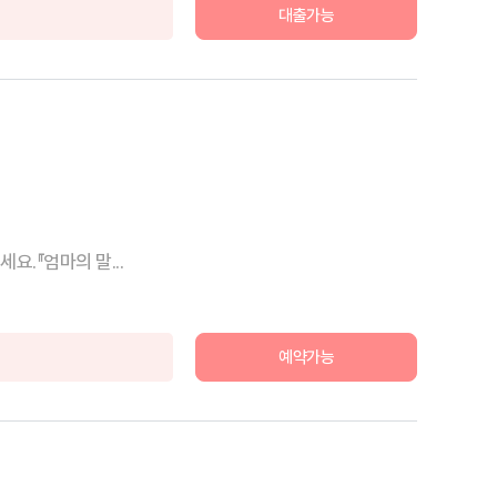
대출가능
.『엄마의 말...
예약가능