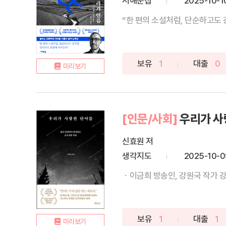
서해문집
2025-10-1
“한 편의 소설처럼, 단순하고도 
보유
1
대출
0
미리보기
[인문/사회]
우리가 사
신효원 저
생각지도
2025-10-0
ㆍ이금희 방송인, 강원국 작가 강
보유
1
대출
1
미리보기