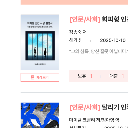
[인문/사회]
회피형 인
김송죽 저
해가빛
2025-10-10
"그의 침묵, 당신 잘못 아닙니다.
보유
1
대출
1
미리보기
[인문/사회]
달리기 인
마이클 크롤리 저/정아영 역